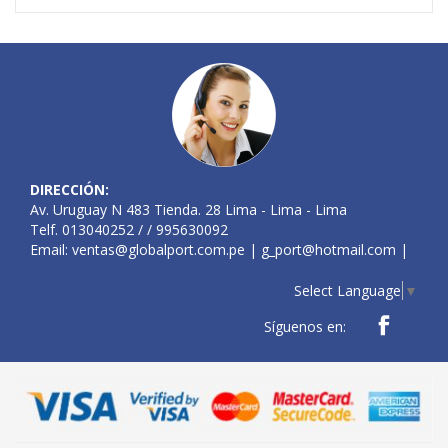
DIRECCIÓN:
Av. Uruguay N 483 Tienda. 28 Lima - Lima - Lima
Telf. 013040252 / / 995630092
Email:
ventas@globalport.com.pe
|
g_port@hotmail.com
|
Select Language
▼
Síguenos en: