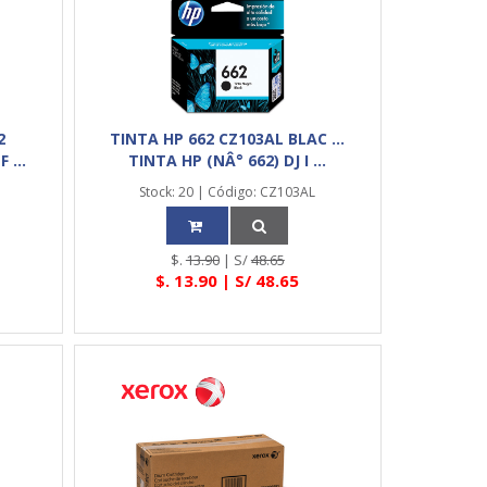
2
TINTA HP 662 CZ103AL BLAC ...
 ...
TINTA HP (NÂ° 662) DJ I ...
Stock: 20 | Código: CZ103AL
$.
13.90
| S/
48.65
$.
13.90
| S/
48.65