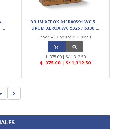
...
DRUM XEROX 013R00591 WC 5 ...
...
DRUM XEROX WC 5325 / 5330 ...
Stock: 4 | Código: 013R00591
$.
375.00
| S/
1,312.50
$.
375.00
| S/
1,312.50
te
IALES