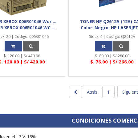
 XEROX 006R01046 Wor ...
TONER HP Q2612A (12A) CA 
R XEROX 006R01046 WC ...
Color: Negro: HP LASERJET 
ock: 20 | Código: 006R01046
Stock: 4 | Código: Q2612A
$.
120.00
| S/
420.00
$.
80.00
| S/
280.00
$.
120.00
| S/
420.00
$.
76.00
| S/
266.00
Atrás
1
...
Siguien
CONDICIONES COMERC
luyen el I.G.V. 18%