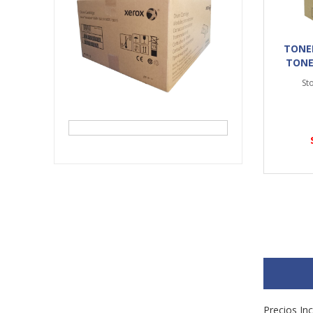
TONER
TONE
St
Precios Inc