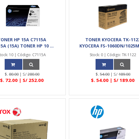
TONER HP 15A C7115A
TONER KYOCERA TK-112
5A (15A) TONER HP 10 ...
KYOCERA FS-1060DN/1025MF
tock: 10 | Código: C7115A
Stock: 0 | Código: TK-1122
$.
80.00
| S/
280.00
$.
54.00
| S/
189.00
$.
72.00
| S/
252.00
$.
54.00
| S/
189.00