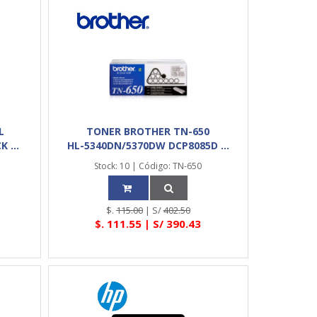
L
TONER BROTHER TN-650
 ...
HL-5340DN/5370DW DCP8085D ...
Stock: 10 | Código: TN-650
$.
115.00
| S/
402.50
$.
111.55
| S/
390.43