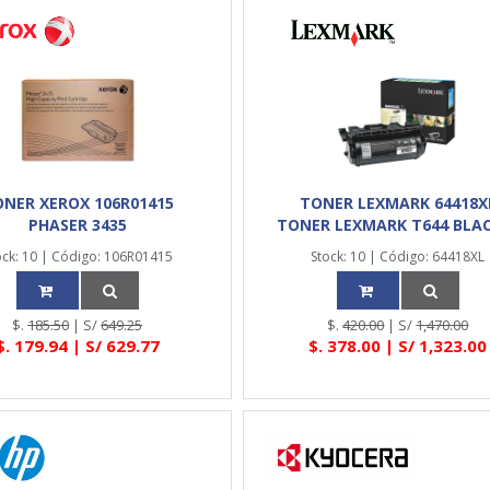
NER XEROX 106R01415
TONER LEXMARK 64418X
PHASER 3435
TONER LEXMARK T644 BLACK
ock: 10 | Código: 106R01415
Stock: 10 | Código: 64418XL
$.
185.50
| S/
649.25
$.
420.00
| S/
1,470.00
$.
179.94
| S/
629.77
$.
378.00
| S/
1,323.00