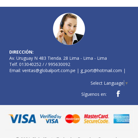
DIRECCIÓN:
Av. Uruguay N 483 Tienda. 28 Lima - Lima - Lima
Telf. 013040252 / / 995630092
Email:
ventas@globalport.com.pe
|
g_port@hotmail.com
|
Select Language
▼
Síguenos en: