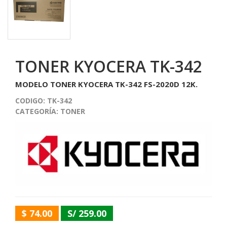
TONER KYOCERA TK-342
MODELO TONER KYOCERA TK-342 FS-2020D 12K.
CODIGO:
TK-342
CATEGORÍA:
TONER
$ 74.00
S/ 259.00