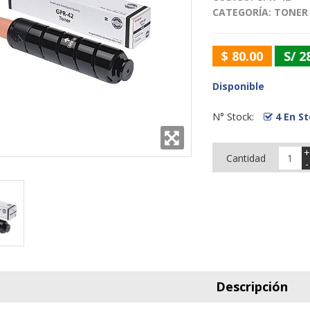
CATEGORÍA:
TONER
$ 80.00
S/ 2
Disponible
N° Stock:
4 En S
+
Cantidad
-
Descripción