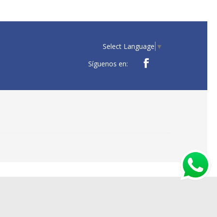
Select Language
▼
Síguenos en: