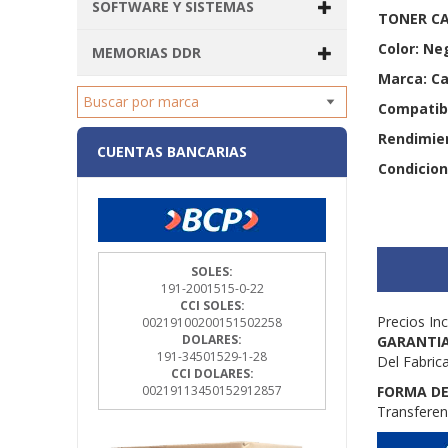
SOFTWARE Y SISTEMAS
TONER C
Color: Ne
MEMORIAS DDR
Marca: C
Compatibi
Rendimien
CUENTAS BANCARIAS
Condicion
SOLES:
191-2001515-0-22
CCI SOLES:
Precios Inc
00219100200151502258
DOLARES:
GARANTIA
191-34501529-1-28
Del Fabric
CCI DOLARES:
FORMA DE
00219113450152912857
Transferen