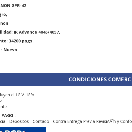
ANON GPR-42
gro,
anon
lidad: IR Advance 4045/4057,
to: 34200 pags.
 : Nuevo
CONDICIONES COMERC
luyen el I.G.V. 18%
:
ante.
 PAGO :
cia - Depositos - Contado - Contra Entrega Previa RevisiÃÂ³n y Conf