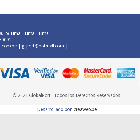
a. 28 Lima - Lima - Lima
630092
t.com.pe
|
g_port@hotmail.com
|
© 2021 GlobalPort . Todos los Derechos Reservados.
Desarrollado por:
creaweb.pe