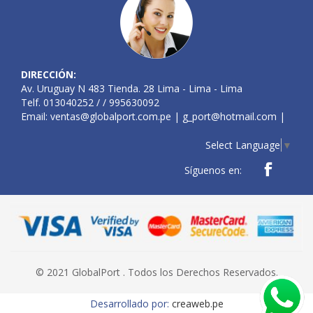
DIRECCIÓN:
Av. Uruguay N 483 Tienda. 28 Lima - Lima - Lima
Telf. 013040252 / / 995630092
Email:
ventas@globalport.com.pe
|
g_port@hotmail.com
|
Select Language
▼
Síguenos en:
© 2021 GlobalPort . Todos los Derechos Reservados.
Desarrollado por:
creaweb.pe