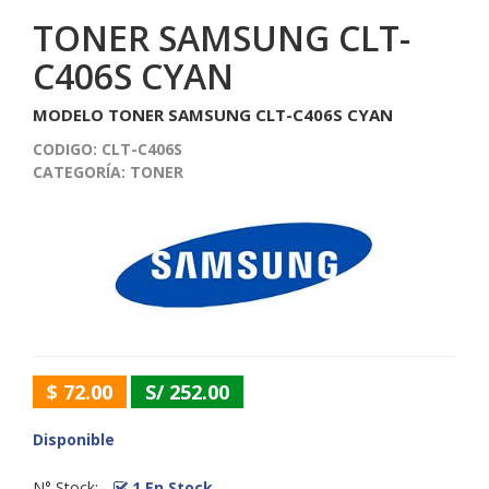
TONER SAMSUNG CLT-
C406S CYAN
MODELO TONER SAMSUNG CLT-C406S CYAN
CODIGO:
CLT-C406S
CATEGORÍA:
TONER
$ 72.00
S/ 252.00
Disponible
N° Stock:
1 En Stock