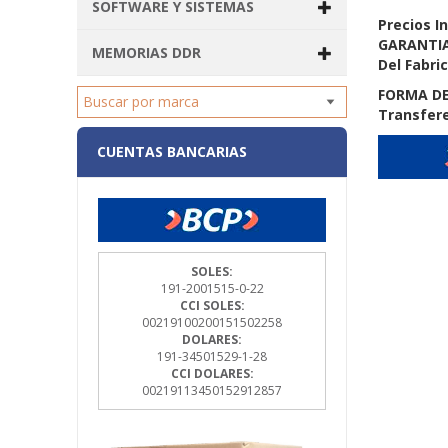
SOFTWARE Y SISTEMAS
Precios In
GARANTIA
MEMORIAS DDR
Del Fabri
FORMA DE
Transfere
CUENTAS BANCARIAS
SOLES:
191-2001515-0-22
CCI SOLES:
00219100200151502258
DOLARES:
191-34501529-1-28
CCI DOLARES:
00219113450152912857