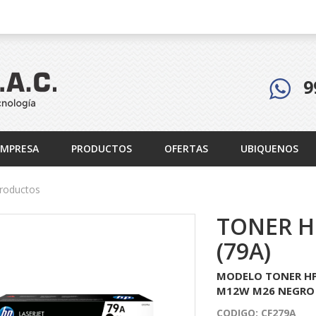
9
EMPRESA
PRODUCTOS
OFERTAS
UBIQUENOS
roductos
TONER H
(79A)
MODELO TONER HP C
M12W M26 NEGRO
CODIGO:
CF279A