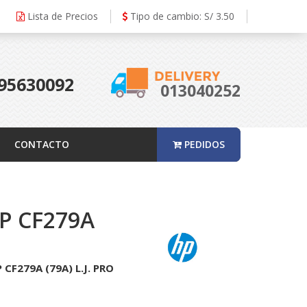
Lista de Precios
Tipo de cambio: S/ 3.50
95630092
013040252
CONTACTO
PEDIDOS
P CF279A
F279A (79A) L.J. PRO