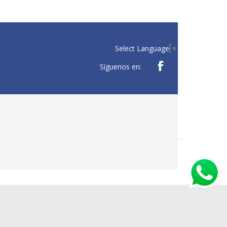
Select Language
▼
Síguenos en: