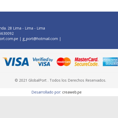
nda. 28 Lima - Lima - Lima
95630092
ort.com.pe
|
g_port@hotmail.com
|
© 2021 GlobalPort . Todos los Derechos Reservados.
Desarrollado por:
creaweb.pe