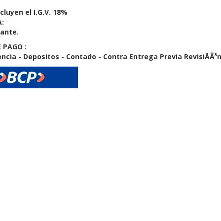
cluyen el I.G.V. 18%
:
cante.
 PAGO :
ncia - Depositos - Contado - Contra Entrega Previa RevisiÃÂ